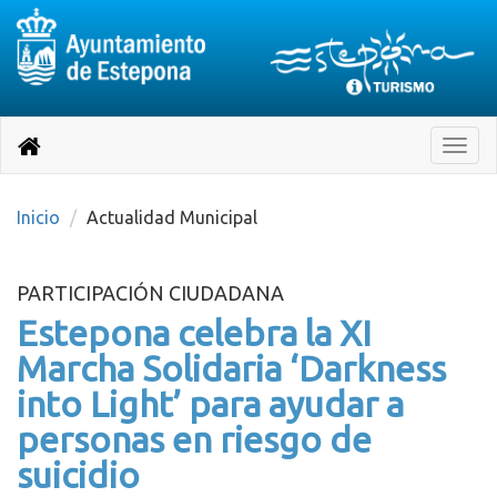
Destino:
Ir
a
Destino:
Toggle
nuestra
naviga
Volver
página
de
a
Información
inicio
Inicio
Actualidad Municipal
Turística
PARTICIPACIÓN CIUDADANA
Estepona celebra la XI
Marcha Solidaria ‘Darkness
into Light’ para ayudar a
personas en riesgo de
suicidio