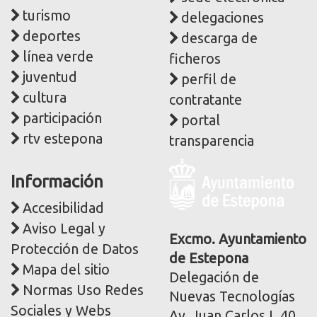
turismo
delegaciones
deportes
descarga de
línea verde
ficheros
juventud
perfil de
cultura
contratante
participación
portal
rtv estepona
transparencia
Logo
Información
y
dirección
Accesibilidad
postal
Aviso Legal y
corporativa
Excmo. Ayuntamiento
Protección de Datos
de Estepona
Mapa del sitio
Delegación de
Normas Uso Redes
Nuevas Tecnologías
Sociales y Webs
Av. Juan Carlos I, 40