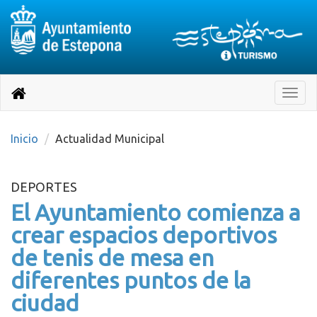
Destino:
Ir
a
Destino:
Toggle
nuestra
naviga
Volver
página
de
a
Información
inicio
Inicio
Actualidad Municipal
Turística
DEPORTES
El Ayuntamiento comienza a
crear espacios deportivos
de tenis de mesa en
diferentes puntos de la
ciudad