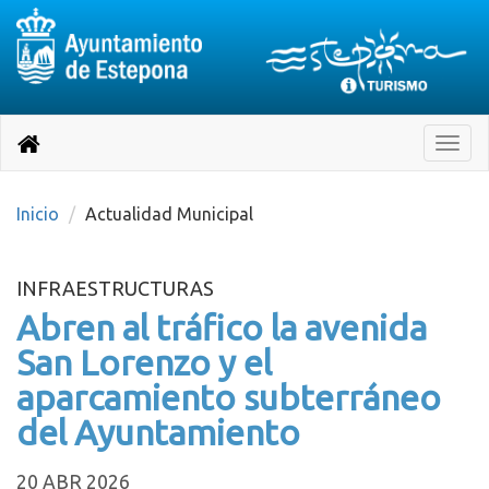
Destino:
Ir
a
Destino:
Toggle
nuestra
naviga
Volver
página
de
a
Información
inicio
Inicio
Actualidad Municipal
Turística
INFRAESTRUCTURAS
Abren al tráfico la avenida
San Lorenzo y el
aparcamiento subterráneo
del Ayuntamiento
20 ABR 2026