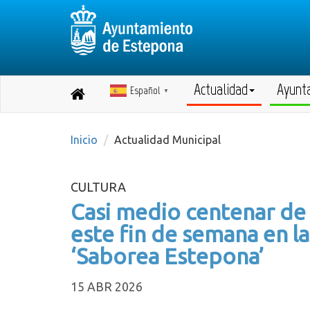
Actualidad
Ayunt
Español
Destino:
▼
Volver
a
inicio
Inicio
Actualidad Municipal
CULTURA
Casi medio centenar de 
este fin de semana en l
‘Saborea Estepona’
15 ABR 2026