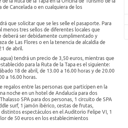
 de la Ruta de la Tapa en la Oficina de Turismo de la
ía de Cancelada o en cualquiera de los
drá que solicitar que se les selle el pasaporte. Para
al menos tres sellos de diferentes locales que
orte deberá ser debidamente cumplimentado y
za de Las Flores o en la tenencia de alcaldía de
21 de abril.
 agua) tendrá un precio de 3,50 euros, mientras que
establecido para la Ruta de la Tapa es el siguiente:
sábado 18 de abril, de 13.00 a 16.00 horas y de 20.00
00 a 16.00 horas.
regalos entre las personas que participen en la
una noche en un hotel de Andalucía para dos
Thalasso SPA para dos personas, 1 circuito de SPA
le surf, 1 jamón ibérico, cestas de frutas,
istintos espectáculos en el Auditorio Felipe VI, 1
or de 50 euros en los establecimientos