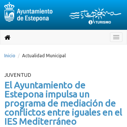
Destino:
Ir
a
Destino:
Toggle
nuestra
naviga
Volver
página
de
a
Información
inicio
Inicio
Actualidad Municipal
Turística
JUVENTUD
El Ayuntamiento de
Estepona impulsa un
programa de mediación de
conflictos entre iguales en el
IES Mediterráneo