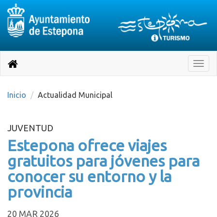
Destino:
Ir
a
Destino:
Toggle
nuestra
naviga
Volver
página
de
a
Información
inicio
Inicio
Actualidad Municipal
Turística
JUVENTUD
Estepona ofrece viajes
gratuitos para jóvenes para
conocer su entorno y la
provincia
20 MAR 2026