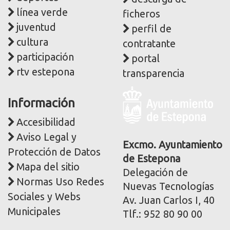
línea verde
ficheros
juventud
perfil de
cultura
contratante
participación
portal
rtv estepona
transparencia
Logo
Información
y
dirección
Accesibilidad
postal
Aviso Legal y
corporativa
Excmo. Ayuntamiento
Protección de Datos
de Estepona
Mapa del sitio
Delegación de
Normas Uso Redes
Nuevas Tecnologías
Sociales y Webs
Av. Juan Carlos I, 40
Municipales
Tlf.: 952 80 90 00