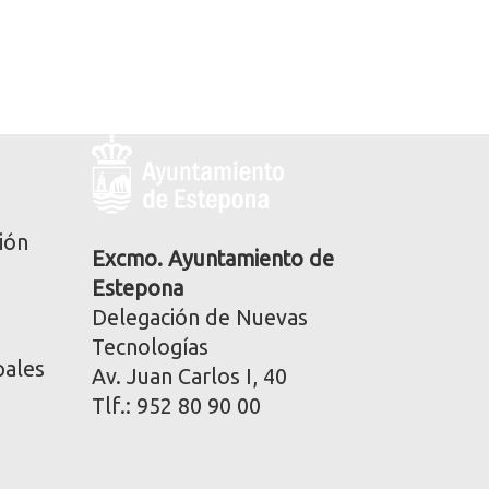
Logo
y
dirección
postal
ión
corporativa
Excmo. Ayuntamiento de
Estepona
Delegación de Nuevas
Tecnologías
pales
Av. Juan Carlos I, 40
Tlf.: 952 80 90 00