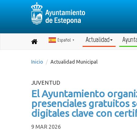
Actualidad
Ayunt
Español
Destino:
▼
Volver
a
inicio
Inicio
Actualidad Municipal
JUVENTUD
El Ayuntamiento organi
presenciales gratuitos
digitales clave con certi
9 MAR 2026