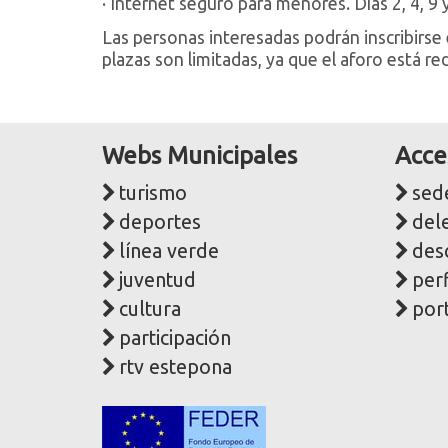
· Internet seguro para menores. Días 2, 4, 9 
Las personas interesadas podrán inscribirse
plazas son limitadas, ya que el aforo está r
Webs Municipales
Acce
turismo
sede
deportes
del
línea verde
des
juventud
perf
cultura
port
participación
rtv estepona