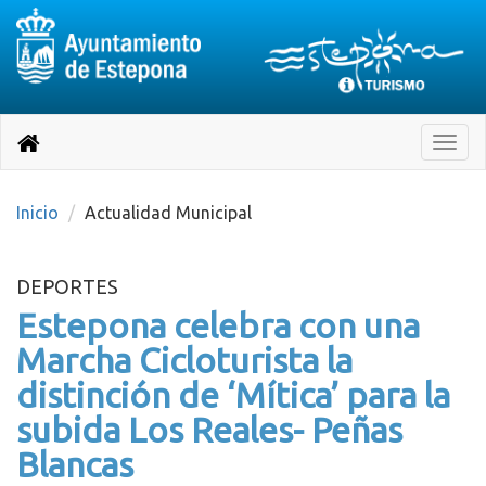
Destino:
Ir
a
Destino:
Toggle
nuestra
naviga
Volver
página
de
a
Información
inicio
Inicio
Actualidad Municipal
Turística
DEPORTES
Estepona celebra con una
Marcha Cicloturista la
distinción de ‘Mítica’ para la
subida Los Reales- Peñas
Blancas