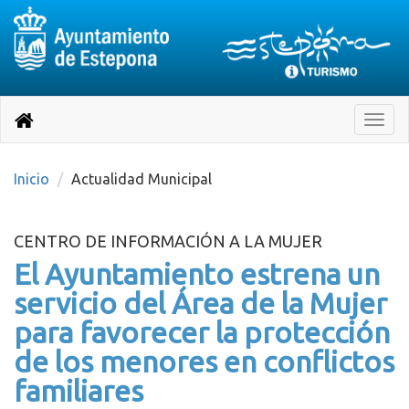
Destino:
Ir
a
Destino:
Toggle
nuestra
naviga
Volver
página
de
a
Información
inicio
Inicio
Actualidad Municipal
Turística
CENTRO DE INFORMACIÓN A LA MUJER
El Ayuntamiento estrena un
servicio del Área de la Mujer
para favorecer la protección
de los menores en conflictos
familiares