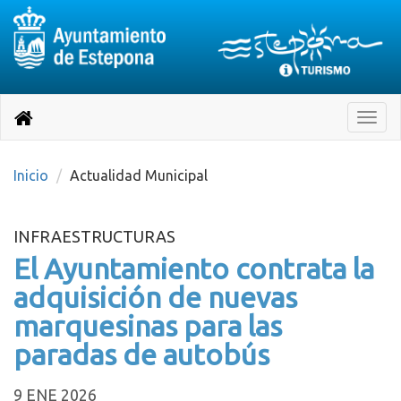
Destino:
Ir
a
Destino:
Toggle
nuestra
naviga
Volver
página
de
a
Información
inicio
Inicio
Actualidad Municipal
Turística
INFRAESTRUCTURAS
El Ayuntamiento contrata la
adquisición de nuevas
marquesinas para las
paradas de autobús
9 ENE 2026