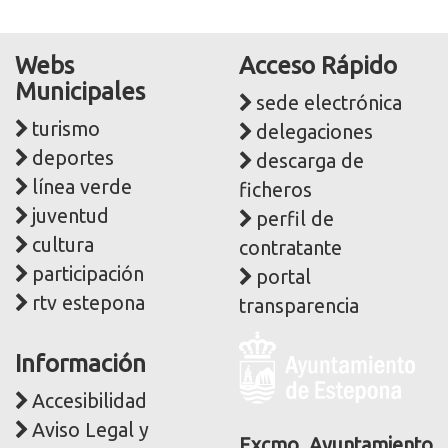
Webs
Acceso Rápido
Municipales
sede electrónica
turismo
delegaciones
deportes
descarga de
línea verde
ficheros
juventud
perfil de
cultura
contratante
participación
portal
rtv estepona
transparencia
Logo
Información
y
dirección
Accesibilidad
postal
Aviso Legal y
corporativa
Excmo. Ayuntamiento