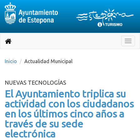
Destino:
Ir
a
Destino:
Toggle
nuestra
naviga
Volver
página
de
a
Información
inicio
Inicio
Actualidad Municipal
Turística
NUEVAS TECNOLOGÍAS
El Ayuntamiento triplica su
actividad con los ciudadanos
en los últimos cinco años a
través de su sede
electrónica