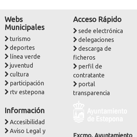
Webs
Acceso Rápido
Municipales
sede electrónica
turismo
delegaciones
deportes
descarga de
línea verde
ficheros
juventud
perfil de
cultura
contratante
participación
portal
rtv estepona
transparencia
Logo
Información
y
dirección
Accesibilidad
postal
Aviso Legal y
corporativa
Excmo. Ayuntamiento