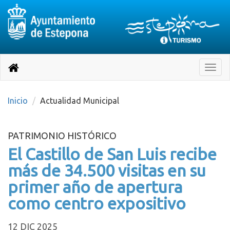
Destino:
Ir
a
Destino:
Toggle
nuestra
naviga
Volver
página
de
a
Información
inicio
Inicio
Actualidad Municipal
Turística
PATRIMONIO HISTÓRICO
El Castillo de San Luis recibe
más de 34.500 visitas en su
primer año de apertura
como centro expositivo
12 DIC 2025