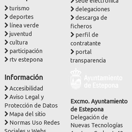
sede electrónica
turismo
delegaciones
deportes
descarga de
línea verde
ficheros
juventud
perfil de
cultura
contratante
participación
portal
rtv estepona
transparencia
Logo
Información
y
dirección
Accesibilidad
postal
Aviso Legal y
corporativa
Excmo. Ayuntamiento
Protección de Datos
de Estepona
Mapa del sitio
Delegación de
Normas Uso Redes
Nuevas Tecnologías
Sociales y Webs