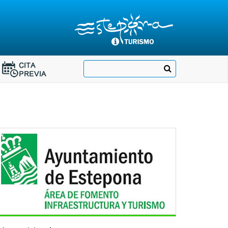
Destino:
Ir
Buscar
Destino:
a
Ir
nuestra
página
a
de
Cita
Información
Turística
Previa