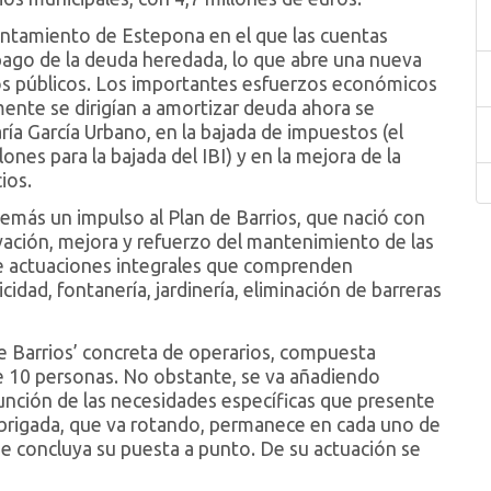
untamiento de Estepona en el que las cuentas
pago de la deuda heredada, lo que abre una nueva
sos públicos. Los importantes esfuerzos económicos
ente se dirigían a amortizar deuda ahora se
ía García Urbano, en la bajada de impuestos (el
nes para la bajada del IBI) y en la mejora de la
ios.
más un impulso al Plan de Barrios, que nació con
ación, mejora y refuerzo del mantenimiento de las
de actuaciones integrales que comprenden
ricidad, fontanería, jardinería, eliminación de barreras
de Barrios’ concreta de operarios, compuesta
10 personas. No obstante, se va añadiendo
función de las necesidades específicas que presente
 brigada, que va rotando, permanece en cada uno de
e concluya su puesta a punto. De su actuación se