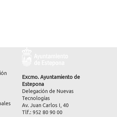
Logo
y
dirección
postal
ión
corporativa
Excmo. Ayuntamiento de
Estepona
Delegación de Nuevas
Tecnologías
pales
Av. Juan Carlos I, 40
Tlf.: 952 80 90 00