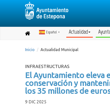
Actualidad
Ayunt
Español
Destino:
▼
Volver
a
inicio
Inicio
Actualidad Municipal
INFRAESTRUCTURAS
El Ayuntamiento eleva 
conservación y manteni
los 35 millones de euro
9 DIC 2025