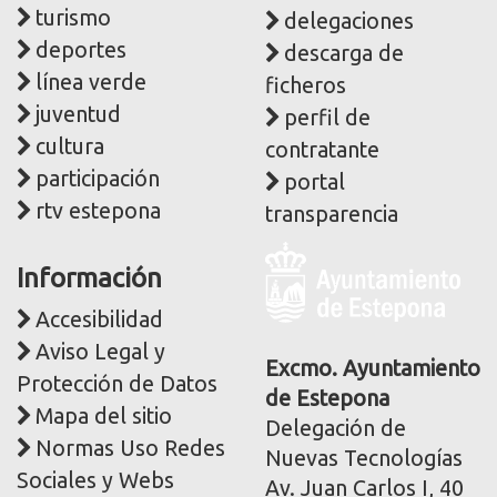
turismo
delegaciones
deportes
descarga de
línea verde
ficheros
juventud
perfil de
cultura
contratante
participación
portal
rtv estepona
transparencia
Logo
Información
y
dirección
Accesibilidad
postal
Aviso Legal y
corporativa
Excmo. Ayuntamiento
Protección de Datos
de Estepona
Mapa del sitio
Delegación de
Normas Uso Redes
Nuevas Tecnologías
Sociales y Webs
Av. Juan Carlos I, 40