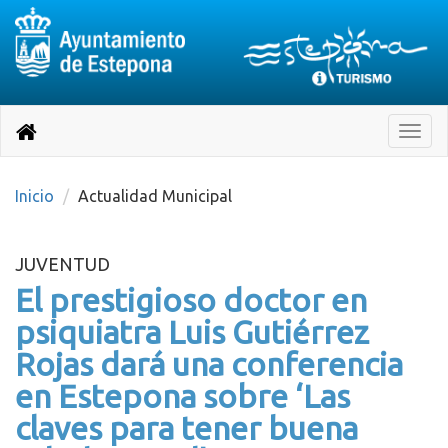
Destino:
Ir
a
Destino:
Toggle
nuestra
naviga
Volver
página
de
a
Información
inicio
Inicio
Actualidad Municipal
Turística
JUVENTUD
El prestigioso doctor en
psiquiatra Luis Gutiérrez
Rojas dará una conferencia
en Estepona sobre ‘Las
claves para tener buena