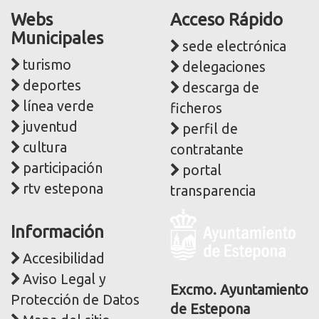
Webs
Acceso Rápido
Municipales
sede electrónica
turismo
delegaciones
deportes
descarga de
línea verde
ficheros
juventud
perfil de
cultura
contratante
participación
portal
rtv estepona
transparencia
Logo
Información
y
dirección
Accesibilidad
postal
Aviso Legal y
corporativa
Excmo. Ayuntamiento
Protección de Datos
de Estepona