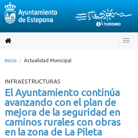
Destino:
Ir
a
Destino:
Toggle
nuestra
naviga
Volver
página
de
a
Información
inicio
Inicio
Actualidad Municipal
Turística
INFRAESTRUCTURAS
El Ayuntamiento continúa
avanzando con el plan de
mejora de la seguridad en
caminos rurales con obras
en la zona de La Pileta