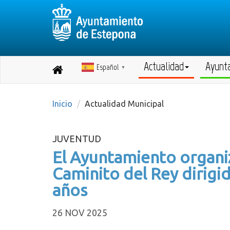
Actualidad
Ayunt
Español
Destino:
▼
Volver
a
inicio
Inicio
Actualidad Municipal
JUVENTUD
El Ayuntamiento organiza
Caminito del Rey dirigid
años
26 NOV 2025