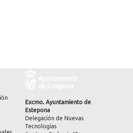
Logo
y
dirección
postal
ión
corporativa
Excmo. Ayuntamiento de
Estepona
Delegación de Nuevas
Tecnologías
pales