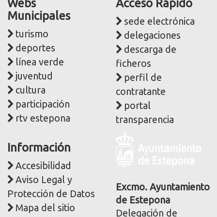
Webs
Acceso Rápido
Municipales
sede electrónica
turismo
delegaciones
deportes
descarga de
línea verde
ficheros
juventud
perfil de
cultura
contratante
participación
portal
rtv estepona
transparencia
Logo
Información
y
dirección
Accesibilidad
postal
Aviso Legal y
corporativa
Excmo. Ayuntamiento
Protección de Datos
de Estepona
Mapa del sitio
Delegación de