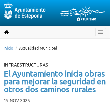
Destino:
Ir
a
Destino:
Toggle
nuestra
naviga
Volver
página
de
a
Información
inicio
Inicio
Actualidad Municipal
Turística
INFRAESTRUCTURAS
El Ayuntamiento inicia obras
para mejorar la seguridad en
otros dos caminos rurales
19 NOV 2025