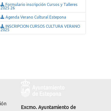
Formulario inscripción Cursos y Talleres
2025 26
Agenda Verano Cultural Estepona
INSCRIPCION CURSOS CULTURA VERANO
2025
Logo
y
dirección
postal
ión
corporativa
Excmo. Ayuntamiento de