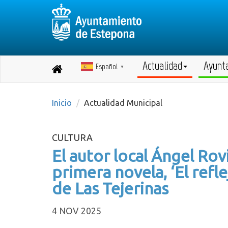
Actualidad
Ayunt
Español
Destino:
▼
Volver
a
inicio
Inicio
Actualidad Municipal
CULTURA
El autor local Ángel Ro
primera novela, ‘El refle
de Las Tejerinas
4 NOV 2025