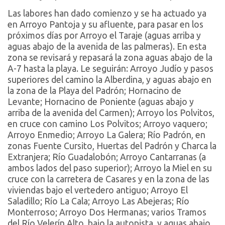
Las labores han dado comienzo y se ha actuado ya
en Arroyo Pantoja y su afluente, para pasar en los
próximos días por Arroyo el Taraje (aguas arriba y
aguas abajo de la avenida de las palmeras). En esta
zona se revisará y repasará la zona aguas abajo de la
A-7 hasta la playa. Le seguirán: Arroyo Judío y pasos
superiores del camino la Alberdina, y aguas abajo en
la zona de la Playa del Padrón; Hornacino de
Levante; Hornacino de Poniente (aguas abajo y
arriba de la avenida del Carmen); Arroyo los Polvitos,
en cruce con camino Los Polvitos; Arroyo vaquero;
Arroyo Enmedio; Arroyo La Galera; Río Padrón, en
zonas Fuente Cursito, Huertas del Padrón y Charca la
Extranjera; Río Guadalobón; Arroyo Cantarranas (a
ambos lados del paso superior); Arroyo la Miel en su
cruce con la carretera de Casares y en la zona de las
viviendas bajo el vertedero antiguo; Arroyo El
Saladillo; Río La Cala; Arroyo Las Abejeras; Río
Monterroso; Arroyo Dos Hermanas; varios Tramos
del Río Velerín Alto, bajo la autopista, y aguas abajo