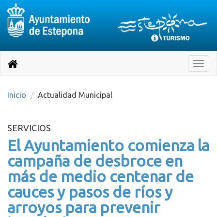
Destino:
Ir
a
Destino:
Toggle
nuestra
naviga
Volver
página
de
a
Información
inicio
Inicio
Actualidad Municipal
Turística
SERVICIOS
El Ayuntamiento comienza la
campaña de desbroce en
más de medio centenar de
cauces y pasos de ríos y
arroyos para prevenir