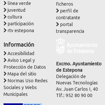
línea verde
ficheros
juventud
perfil de
cultura
contratante
participación
portal
rtv estepona
transparencia
Logo
Información
y
dirección
Accesibilidad
postal
Aviso Legal y
corporativa
Excmo. Ayuntamiento
Protección de Datos
de Estepona
Mapa del sitio
Delegación de
Normas Uso Redes
Nuevas Tecnologías
Sociales y Webs
Av. Juan Carlos I, 40
Municipales
Tlf.: 952 80 90 00