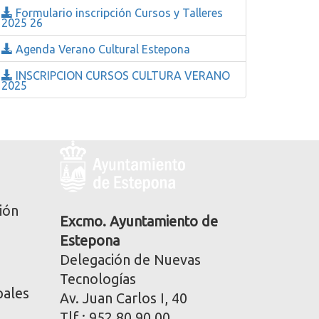
Formulario inscripción Cursos y Talleres
2025 26
Agenda Verano Cultural Estepona
INSCRIPCION CURSOS CULTURA VERANO
2025
Logo
y
dirección
postal
ión
corporativa
Excmo. Ayuntamiento de
Estepona
Delegación de Nuevas
Tecnologías
pales
Av. Juan Carlos I, 40
Tlf.: 952 80 90 00