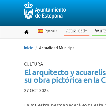
Actualidad
Ayunt
Español
Destino:
▼
Volver
a
inicio
Inicio
Actualidad Municipal
CULTURA
El arquitecto y acuarel
su obra pictórica en la 
27 OCT 2025
La muestra permanecerá expuesta d