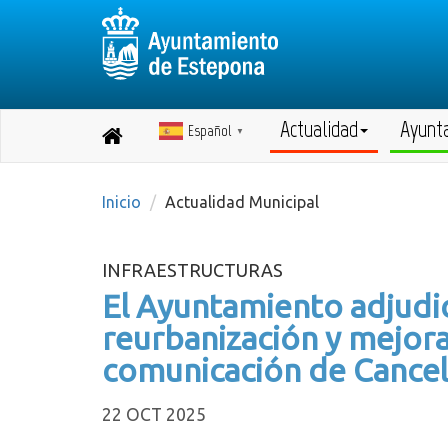
Actualidad
Ayunt
Español
Destino:
▼
Volver
a
inicio
Inicio
Actualidad Municipal
INFRAESTRUCTURAS
El Ayuntamiento adjudic
reurbanización y mejora 
comunicación de Cance
22 OCT 2025