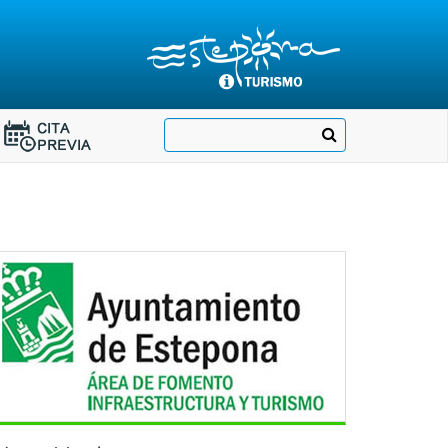
Destino:
Ir
Buscar
Destino:
a
Ir
nuestra
página
a
de
Cita
Información
Turística
Previa