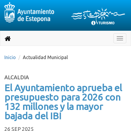
Destino:
Ir
a
Destino:
Toggle
nuestra
naviga
Volver
página
de
a
Información
inicio
Inicio
Actualidad Municipal
Turística
ALCALDIA
El Ayuntamiento aprueba el
presupuesto para 2026 con
132 millones y la mayor
bajada del IBI
26 SEP 2025