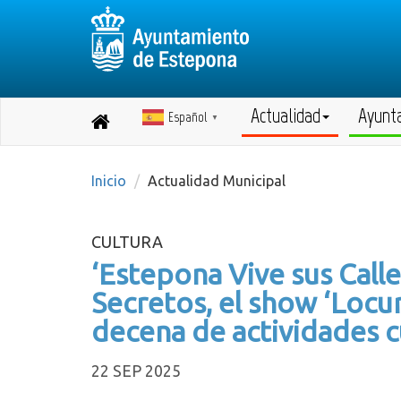
Actualidad
Ayunt
Español
Destino:
▼
Volver
a
inicio
Inicio
Actualidad Municipal
CULTURA
‘Estepona Vive sus Call
Secretos, el show ‘Locu
decena de actividades c
22 SEP 2025