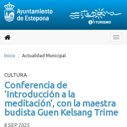
Destino:
Ir
a
Destino:
Toggle
nuestra
naviga
Volver
página
de
a
Información
inicio
Inicio
Actualidad Municipal
Turística
CULTURA
Conferencia de
‘Introducción a la
meditación’, con la maestra
budista Guen Kelsang Trime
8 SEP 2025