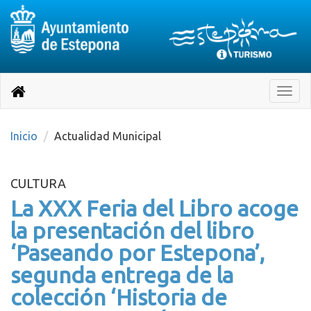
Destino:
Ir
a
Destino:
Toggle
nuestra
naviga
Volver
página
de
a
Información
inicio
Inicio
Actualidad Municipal
Turística
CULTURA
La XXX Feria del Libro acoge
la presentación del libro
‘Paseando por Estepona’,
segunda entrega de la
colección ‘Historia de