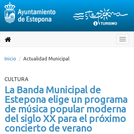
Destino:
Ir
a
Destino:
Toggle
nuestra
naviga
Volver
página
de
a
Información
inicio
Inicio
Actualidad Municipal
Turística
CULTURA
La Banda Municipal de
Estepona elige un programa
de música popular moderna
del siglo XX para el próximo
concierto de verano