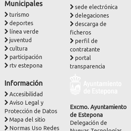
Municipales
sede electrónica
turismo
delegaciones
deportes
descarga de
línea verde
ficheros
juventud
perfil de
cultura
contratante
participación
portal
rtv estepona
transparencia
Logo
Información
y
dirección
Accesibilidad
postal
Aviso Legal y
corporativa
Excmo. Ayuntamiento
Protección de Datos
de Estepona
Mapa del sitio
Delegación de
Normas Uso Redes
Nuevas Tecnologías