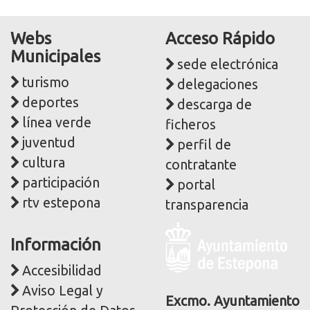
Webs
Acceso Rápido
Municipales
sede electrónica
turismo
delegaciones
deportes
descarga de
línea verde
ficheros
juventud
perfil de
cultura
contratante
participación
portal
rtv estepona
transparencia
Logo
Información
y
dirección
Accesibilidad
postal
Aviso Legal y
corporativa
Excmo. Ayuntamiento