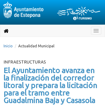
Destino:
Ir
a
Destino:
Toggle
nuestra
naviga
Volver
página
de
a
Información
inicio
Inicio
Actualidad Municipal
Turística
INFRAESTRUCTURAS
El Ayuntamiento avanza en
la finalización del corredor
litoral y prepara la licitación
para el tramo entre
Guadalmina Baja y Casasola