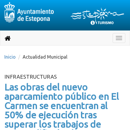
Destino:
Ir
a
Destino:
Toggle
nuestra
naviga
Volver
página
de
a
Información
inicio
Inicio
Actualidad Municipal
Turística
INFRAESTRUCTURAS
Las obras del nuevo
aparcamiento público en El
Carmen se encuentran al
50% de ejecución tras
superar los trabajos de