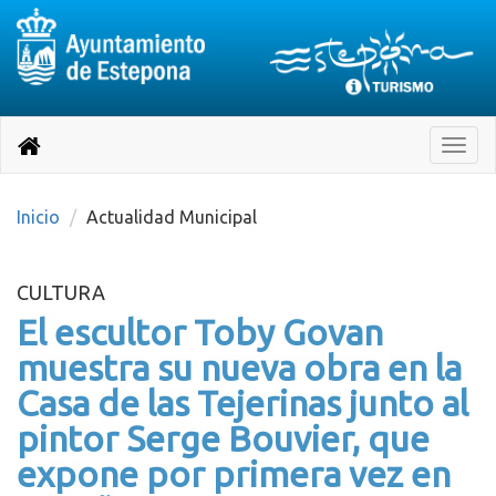
Destino:
Ir
a
Destino:
Toggle
nuestra
naviga
Volver
página
de
a
Información
inicio
Inicio
Actualidad Municipal
Turística
CULTURA
El escultor Toby Govan
muestra su nueva obra en la
Casa de las Tejerinas junto al
pintor Serge Bouvier, que
expone por primera vez en