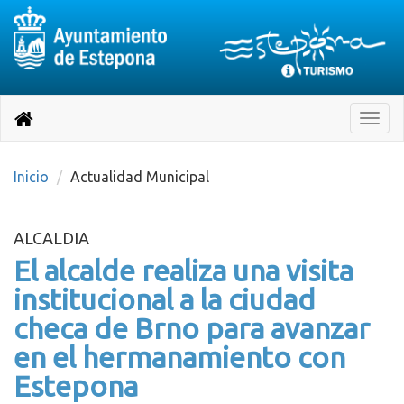
Destino:
Ir
a
Destino:
Toggle
nuestra
naviga
Volver
página
de
a
Información
inicio
Inicio
Actualidad Municipal
Turística
ALCALDIA
El alcalde realiza una visita
institucional a la ciudad
checa de Brno para avanzar
en el hermanamiento con
Estepona