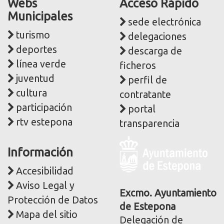
Webs
Acceso Rápido
Municipales
sede electrónica
turismo
delegaciones
deportes
descarga de
línea verde
ficheros
juventud
perfil de
cultura
contratante
participación
portal
rtv estepona
transparencia
Logo
Información
y
dirección
Accesibilidad
postal
Aviso Legal y
corporativa
Excmo. Ayuntamiento
Protección de Datos
de Estepona
Mapa del sitio
Delegación de