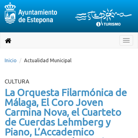
Destino:
Ir
a
Destino:
Toggle
nuestra
naviga
Volver
página
de
a
Información
inicio
Inicio
Actualidad Municipal
Turística
CULTURA
La Orquesta Filarmónica de
Málaga, El Coro Joven
Carmina Nova, el Cuarteto
de Cuerdas Lehmberg y
Piano, L’Accademico