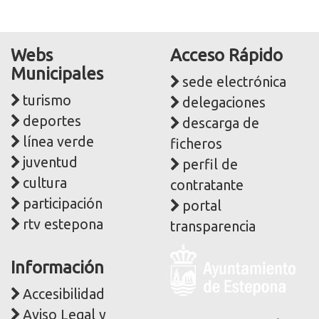
Webs
Acceso Rápido
Municipales
sede electrónica
turismo
delegaciones
deportes
descarga de
línea verde
ficheros
juventud
perfil de
cultura
contratante
participación
portal
rtv estepona
transparencia
Logo
Información
y
dirección
Accesibilidad
postal
Aviso Legal y