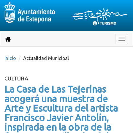
Destino:
Ir
a
Destino:
Toggle
nuestra
naviga
Volver
página
de
a
Información
inicio
Inicio
Actualidad Municipal
Turística
CULTURA
La Casa de Las Tejerinas
acogerá una muestra de
Arte y Escultura del artista
Francisco Javier Antolín,
inspirada en la obra de la