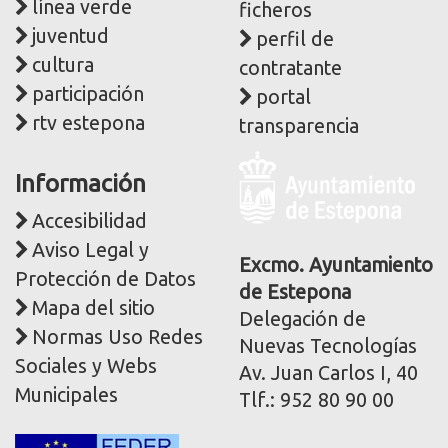
línea verde
ficheros
juventud
perfil de
cultura
contratante
participación
portal
rtv estepona
transparencia
Logo
Información
y
dirección
Accesibilidad
postal
Aviso Legal y
corporativa
Excmo. Ayuntamiento
Protección de Datos
de Estepona
Mapa del sitio
Delegación de
Normas Uso Redes
Nuevas Tecnologías
Sociales y Webs
Av. Juan Carlos I, 40
Municipales
Tlf.: 952 80 90 00