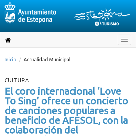
Destino:
Ir
a
Destino:
Toggle
nuestra
naviga
Volver
página
de
a
Información
inicio
Inicio
Actualidad Municipal
Turística
CULTURA
El coro internacional ‘Love
To Sing’ ofrece un concierto
de canciones populares a
beneficio de AFESOL, con la
colaboración del