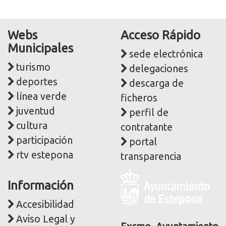
Webs
Acceso Rápido
Municipales
sede electrónica
turismo
delegaciones
deportes
descarga de
línea verde
ficheros
juventud
perfil de
cultura
contratante
participación
portal
rtv estepona
transparencia
Logo
Información
y
dirección
Accesibilidad
postal
Aviso Legal y