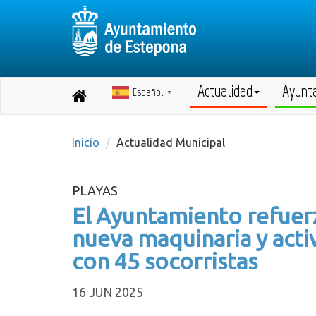
Actualidad
Ayunt
Español
Destino:
▼
Volver
a
inicio
Inicio
Actualidad Municipal
PLAYAS
El Ayuntamiento refuerz
nueva maquinaria y activa
con 45 socorristas
16 JUN 2025