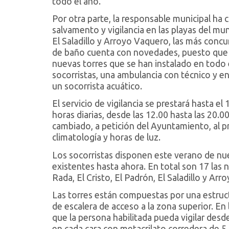
todo el año.
Por otra parte, la responsable municipal ha 
salvamento y vigilancia en las playas del mun
El Saladillo y Arroyo Vaquero, las más conc
de baño cuenta con novedades, puesto que el
nuevas torres que se han instalado en todo el
socorristas, una ambulancia con técnico y 
un socorrista acuático.
El servicio de vigilancia se prestará hasta 
horas diarias, desde las 12.00 hasta las 20.
cambiado, a petición del Ayuntamiento, al pri
climatología y horas de luz.
Los socorristas disponen este verano de nueva
existentes hasta ahora. En total son 17 las 
Rada, El Cristo, El Padrón, El Saladillo y A
Las torres están compuestas por una estruct
de escalera de acceso a la zona superior. En
que la persona habilitada pueda vigilar desd
en cada cara con metacrilato corredera de 5