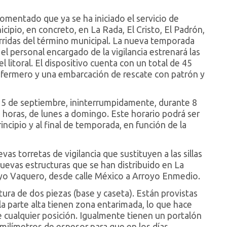
comentado que ya se ha iniciado el servicio de
icipio, en concreto, en La Rada, El Cristo, El Padrón,
urridas del término municipal. La nueva temporada
 personal encargado de la vigilancia estrenará las
 litoral. El dispositivo cuenta con un total de 45
enfermero y una embarcación de rescate con patrón y
el 15 de septiembre, ininterrumpidamente, durante 8
00 horas, de lunes a domingo. Este horario podrá ser
ncipio y al final de temporada, en función de la
s torretas de vigilancia que sustituyen a las sillas
nuevas estructuras que se han distribuido en La
rroyo Vaquero, desde calle México a Arroyo Enmedio.
ura de dos piezas (base y caseta). Están provistas
 la parte alta tienen zona entarimada, lo que hace
e cualquier posición. Igualmente tienen un portalón
 milímetros de espesor para que en los días