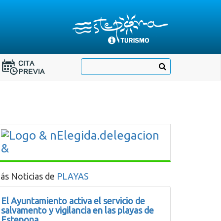
Destino:
Ir
Buscar
Destino:
a
Ir
nuestra
página
a
de
Cita
Información
Turística
Previa
ás Noticias de
PLAYAS
El Ayuntamiento activa el servicio de
salvamento y vigilancia en las playas de
Estepona