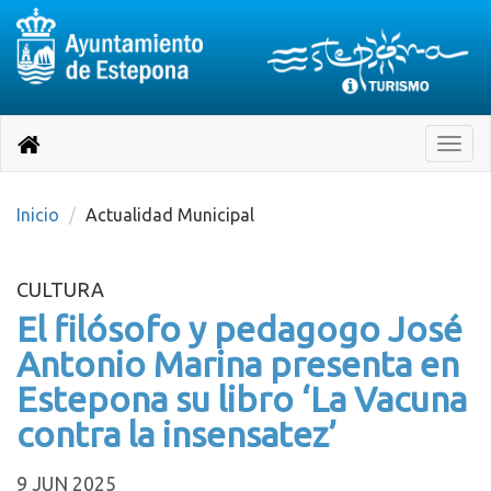
Destino:
Ir
a
Destino:
Toggle
nuestra
naviga
Volver
página
de
a
Información
inicio
Inicio
Actualidad Municipal
Turística
CULTURA
El filósofo y pedagogo José
Antonio Marina presenta en
Estepona su libro ‘La Vacuna
contra la insensatez’
9 JUN 2025