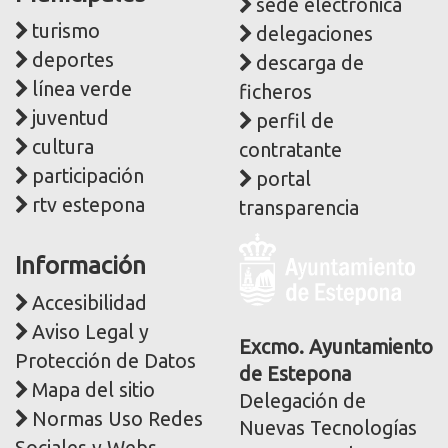
sede electrónica
turismo
delegaciones
deportes
descarga de
línea verde
ficheros
juventud
perfil de
cultura
contratante
participación
portal
rtv estepona
transparencia
Logo
Información
y
dirección
Accesibilidad
postal
Aviso Legal y
corporativa
Excmo. Ayuntamiento
Protección de Datos
de Estepona
Mapa del sitio
Delegación de
Normas Uso Redes
Nuevas Tecnologías
Sociales y Webs