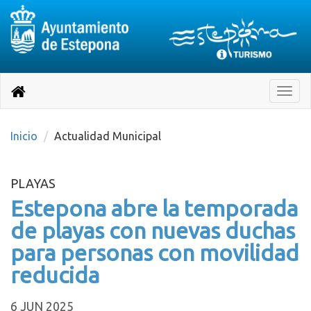
Destino:
Ir
a
Destino:
Toggle
nuestra
naviga
Volver
página
de
a
Información
inicio
Inicio
Actualidad Municipal
Turística
PLAYAS
Estepona abre la temporada
de playas con nuevas duchas
para personas con movilidad
reducida
6 JUN 2025