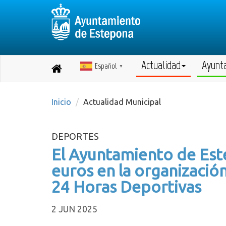
Actualidad
Ayunt
Español
Destino:
▼
Volver
a
inicio
Inicio
Actualidad Municipal
DEPORTES
El Ayuntamiento de Est
euros en la organización 
24 Horas Deportivas
2 JUN 2025