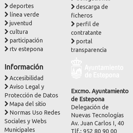
deportes
descarga de
línea verde
ficheros
juventud
perfil de
cultura
contratante
participación
portal
rtv estepona
transparencia
Logo
Información
y
dirección
Accesibilidad
postal
Aviso Legal y
corporativa
Excmo. Ayuntamiento
Protección de Datos
de Estepona
Mapa del sitio
Delegación de
Normas Uso Redes
Nuevas Tecnologías
Sociales y Webs
Av. Juan Carlos I, 40
Municipales
Tlf.: 952 80 90 00