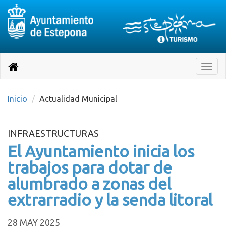
Destino:
Ir
a
Destino:
Toggle
nuestra
naviga
Volver
página
de
a
Información
inicio
Inicio
Actualidad Municipal
Turística
INFRAESTRUCTURAS
El Ayuntamiento inicia los
trabajos para dotar de
alumbrado a zonas del
extrarradio y la senda litoral
28 MAY 2025