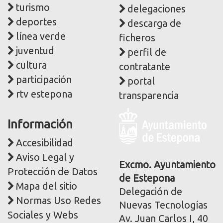
turismo
delegaciones
deportes
descarga de
línea verde
ficheros
juventud
perfil de
cultura
contratante
participación
portal
rtv estepona
transparencia
Logo
Información
y
dirección
Accesibilidad
postal
Aviso Legal y
corporativa
Excmo. Ayuntamiento
Protección de Datos
de Estepona
Mapa del sitio
Delegación de
Normas Uso Redes
Nuevas Tecnologías
Sociales y Webs
Av. Juan Carlos I, 40