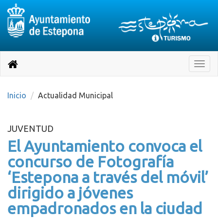
Destino:
Ir
a
Destino:
Toggle
nuestra
naviga
Volver
página
de
a
Información
inicio
Inicio
Actualidad Municipal
Turística
JUVENTUD
El Ayuntamiento convoca el
concurso de Fotografía
‘Estepona a través del móvil’
dirigido a jóvenes
empadronados en la ciudad