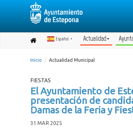
Actualidad
Ayunt
Español
Destino:
▼
Volver
a
inicio
Inicio
Actualidad Municipal
FIESTAS
El Ayuntamiento de Est
presentación de candida
Damas de la Feria y Fie
31 MAR 2025