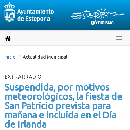
Destino:
Ir
a
Destino:
Toggle
nuestra
naviga
Volver
página
de
a
Información
inicio
Inicio
Actualidad Municipal
Turística
EXTRARRADIO
Suspendida, por motivos
meteorológicos, la fiesta de
San Patricio prevista para
mañana e incluida en el Día
de Irlanda