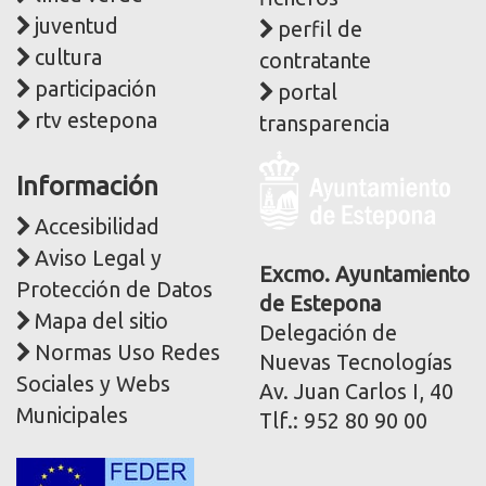
juventud
perfil de
cultura
contratante
participación
portal
rtv estepona
transparencia
Logo
Información
y
dirección
Accesibilidad
postal
Aviso Legal y
corporativa
Excmo. Ayuntamiento
Protección de Datos
de Estepona
Mapa del sitio
Delegación de
Normas Uso Redes
Nuevas Tecnologías
Sociales y Webs
Av. Juan Carlos I, 40
Municipales
Tlf.: 952 80 90 00