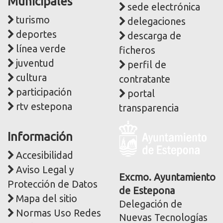
Municipales
sede electrónica
turismo
delegaciones
deportes
descarga de
línea verde
ficheros
juventud
perfil de
cultura
contratante
participación
portal
rtv estepona
transparencia
Logo
Información
y
dirección
Accesibilidad
postal
Aviso Legal y
corporativa
Excmo. Ayuntamiento
Protección de Datos
de Estepona
Mapa del sitio
Delegación de
Normas Uso Redes
Nuevas Tecnologías