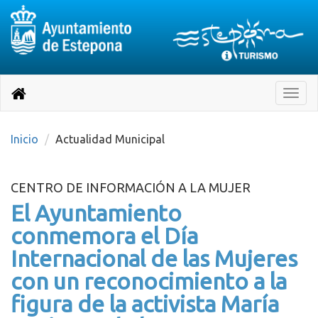
Destino:
Ir
a
Destino:
Toggle
nuestra
naviga
Volver
página
de
a
Información
inicio
Inicio
Actualidad Municipal
Turística
CENTRO DE INFORMACIÓN A LA MUJER
El Ayuntamiento
conmemora el Día
Internacional de las Mujeres
con un reconocimiento a la
figura de la activista María