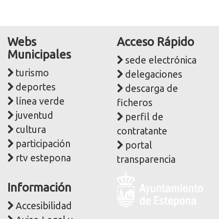
Webs
Acceso Rápido
Municipales
sede electrónica
turismo
delegaciones
deportes
descarga de
línea verde
ficheros
juventud
perfil de
cultura
contratante
participación
portal
rtv estepona
transparencia
Logo
Información
y
dirección
Accesibilidad
postal