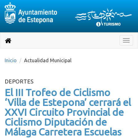
Destino:
Ir
a
Destino:
Toggle
nuestra
naviga
Volver
página
de
a
Información
inicio
Inicio
Actualidad Municipal
Turística
DEPORTES
El III Trofeo de Ciclismo
‘Villa de Estepona’ cerrará el
XXVI Circuito Provincial de
Ciclismo Diputación de
Málaga Carretera Escuelas