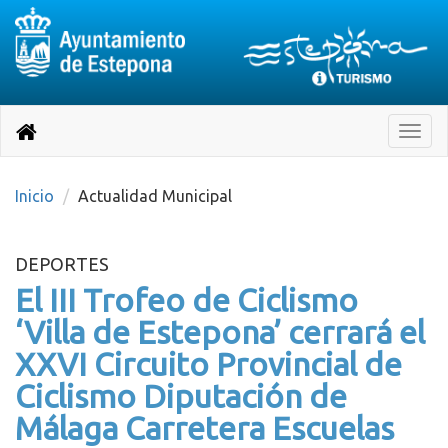
Destino:
Ir
a
Destino:
Toggle
nuestra
naviga
Volver
página
de
a
Información
inicio
Inicio
Actualidad Municipal
Turística
DEPORTES
El III Trofeo de Ciclismo
‘Villa de Estepona’ cerrará el
XXVI Circuito Provincial de
Ciclismo Diputación de
Málaga Carretera Escuelas