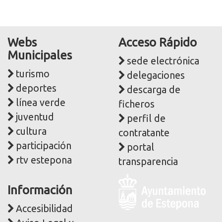
Webs
Acceso Rápido
Municipales
sede electrónica
turismo
delegaciones
deportes
descarga de
línea verde
ficheros
juventud
perfil de
cultura
contratante
participación
portal
rtv estepona
transparencia
Logo
Información
y
dirección
Accesibilidad
postal