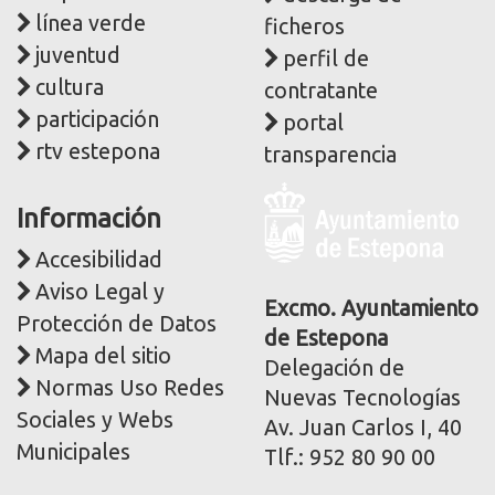
línea verde
ficheros
juventud
perfil de
cultura
contratante
participación
portal
rtv estepona
transparencia
Logo
Información
y
dirección
Accesibilidad
postal
Aviso Legal y
corporativa
Excmo. Ayuntamiento
Protección de Datos
de Estepona
Mapa del sitio
Delegación de
Normas Uso Redes
Nuevas Tecnologías
Sociales y Webs
Av. Juan Carlos I, 40
Municipales
Tlf.: 952 80 90 00