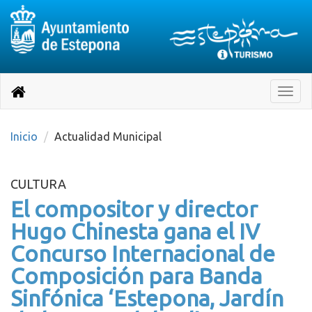
Destino:
Ir
a
Destino:
Toggle
nuestra
naviga
Volver
página
de
a
Información
inicio
Inicio
Actualidad Municipal
Turística
CULTURA
El compositor y director
Hugo Chinesta gana el IV
Concurso Internacional de
Composición para Banda
Sinfónica ‘Estepona, Jardín