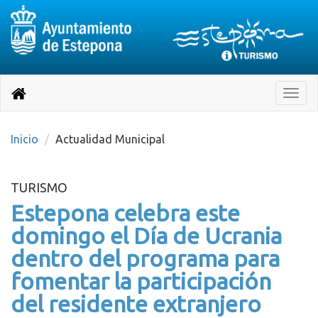
Destino:
Ir
a
Destino:
Toggle
nuestra
naviga
Volver
página
de
a
Información
inicio
Inicio
Actualidad Municipal
Turística
TURISMO
Estepona celebra este
domingo el Día de Ucrania
dentro del programa para
fomentar la participación
del residente extranjero