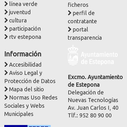
línea verde
ficheros
juventud
perfil de
cultura
contratante
participación
portal
rtv estepona
transparencia
Logo
Información
y
dirección
Accesibilidad
postal
Aviso Legal y
corporativa
Excmo. Ayuntamiento
Protección de Datos
de Estepona
Mapa del sitio
Delegación de
Normas Uso Redes
Nuevas Tecnologías
Sociales y Webs
Av. Juan Carlos I, 40
Municipales
Tlf.: 952 80 90 00