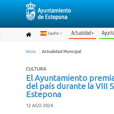
Actualidad
Ayunt
Español
Destino:
▼
Volver
a
inicio
Inicio
Actualidad Municipal
CULTURA
El Ayuntamiento premia
del país durante la VII
Estepona
12 AGO 2024