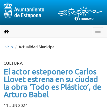
Destino:
Ir
a
Destino:
Toggle
nuestra
naviga
Volver
página
de
a
Información
inicio
Inicio
Actualidad Municipal
Turística
CULTURA
El actor esteponero Carlos
Llovet estrena en su ciudad
la obra ‘Todo es Plástico’, de
Arturo Babel
11 JUN 2024