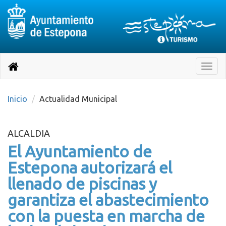
Destino:
Ir
a
Destino:
Toggle
nuestra
naviga
Volver
página
de
a
Información
inicio
Inicio
Actualidad Municipal
Turística
ALCALDIA
El Ayuntamiento de
Estepona autorizará el
llenado de piscinas y
garantiza el abastecimiento
con la puesta en marcha de