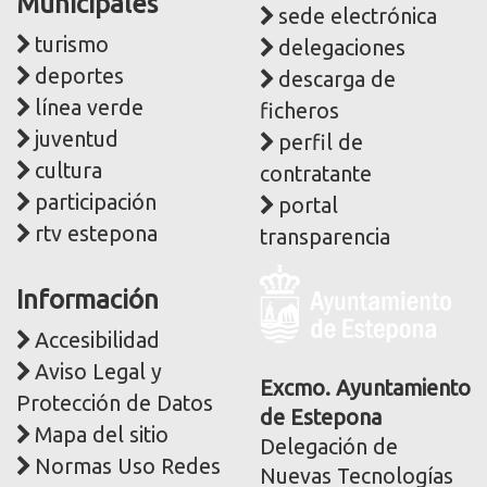
Municipales
sede electrónica
turismo
delegaciones
deportes
descarga de
línea verde
ficheros
juventud
perfil de
cultura
contratante
participación
portal
rtv estepona
transparencia
Logo
Información
y
dirección
Accesibilidad
postal
Aviso Legal y
corporativa
Excmo. Ayuntamiento
Protección de Datos
de Estepona
Mapa del sitio
Delegación de
Normas Uso Redes
Nuevas Tecnologías