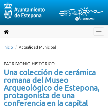
Destino:
Ir
a
Destino:
Toggle
nuestra
naviga
Volver
página
de
a
Información
inicio
Inicio
Actualidad Municipal
Turística
PATRIMONIO HISTÓRICO
Una colección de cerámica
romana del Museo
Arqueológico de Estepona,
protagonista de una
conferencia en la capital