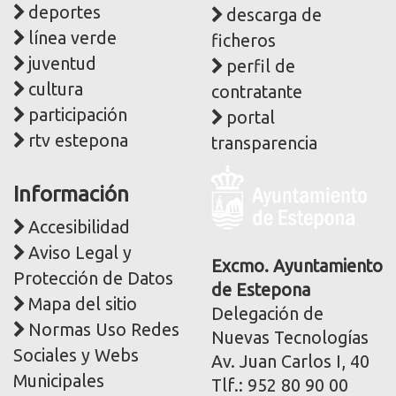
deportes
descarga de
línea verde
ficheros
juventud
perfil de
cultura
contratante
participación
portal
rtv estepona
transparencia
Logo
Información
y
dirección
Accesibilidad
postal
Aviso Legal y
corporativa
Excmo. Ayuntamiento
Protección de Datos
de Estepona
Mapa del sitio
Delegación de
Normas Uso Redes
Nuevas Tecnologías
Sociales y Webs
Av. Juan Carlos I, 40
Municipales
Tlf.: 952 80 90 00